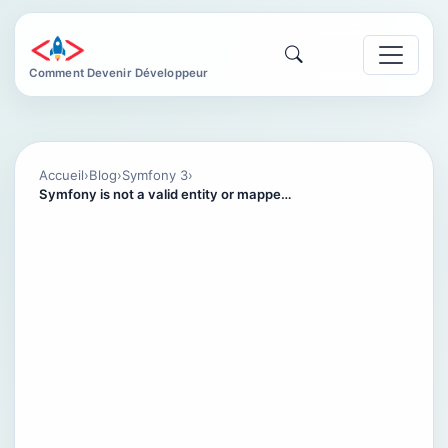
Comment Devenir Développeur
Accueil
›
Blog
›
Symfony 3
›
Symfony is not a valid entity or mapped super class