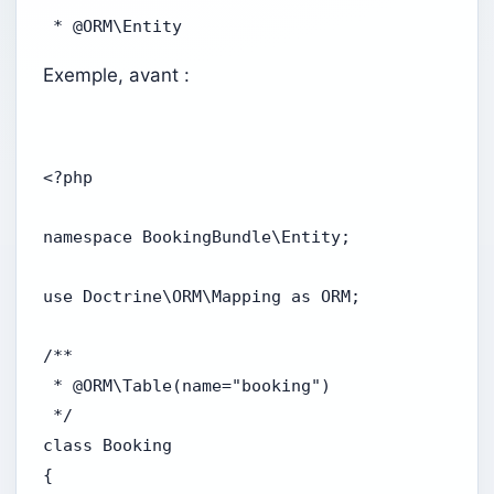
 * @ORM\Entity
Exemple, avant :
<?php

namespace BookingBundle\Entity;

use Doctrine\ORM\Mapping as ORM;

/**

 * @ORM\Table(name="booking")

 */

class Booking

{