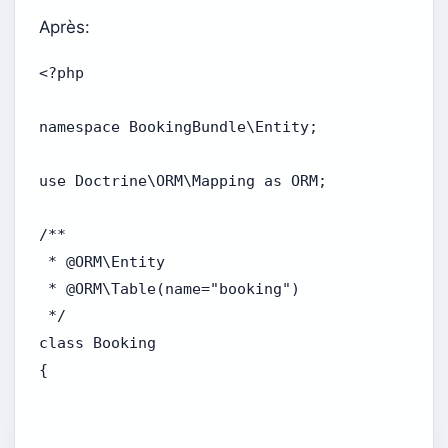
Après:
<?php

namespace BookingBundle\Entity;

use Doctrine\ORM\Mapping as ORM;

/**

 * @ORM\Entity

 * @ORM\Table(name="booking")

 */

class Booking

{