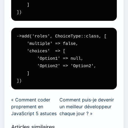
    ]

])
->add('roles', ChoiceType::class, [

    'multiple' => false,

    'choices'  => [

        'Option1' => null,

        'Option2' => 'Option2',

    ]

])
« Comment coder
Comment puis-je devenir
proprement en
un meilleur développeur
JavaScript 5 astuces
chaque jour ? »
Articles similaires