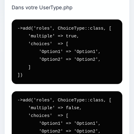
Dans votre UserType.php
->add('roles', ChoiceType::class, [

    'multiple' => true,

    'choices'  => [

        'Option1' => 'Option1',

        'Option2' => 'Option2',

    ]

])
->add('roles', ChoiceType::class, [

    'multiple' => false,

    'choices'  => [

        'Option1' => 'Option1',

        'Option2' => 'Option2',
