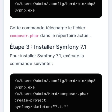
/c/Users/Admin/.config/herd/bin/php8
3/php.exe
Cette commande télécharge le fichier
dans le répertoire actuel.
composer.phar
Étape 3 : Installer Symfony 7.1
Pour installer Symfony 7.1, exécute la
commande suivante :
/c/Users/Admin/.config/herd/bin/php8
3/php.exe 
/c/Users/Admin/Herd/composer.phar 
create-project 
symfony/skeleton:"7.1.*" 