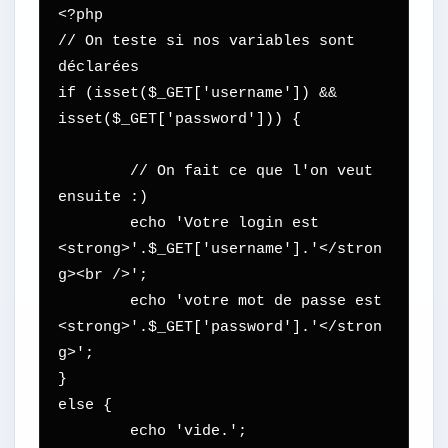
<?php

// On teste si nos variables sont 
déclarées

if (isset($_GET['username']) && 
isset($_GET['password'])) {

	// On fait ce que l'on veut 
ensuite :)

	echo 'Votre login est 
<strong>'.$_GET['username'].'</stron
g><br />';

	echo 'votre mot de passe est 
<strong>'.$_GET['password'].'</stron
g>';

}

else {

	echo 'vide.';
