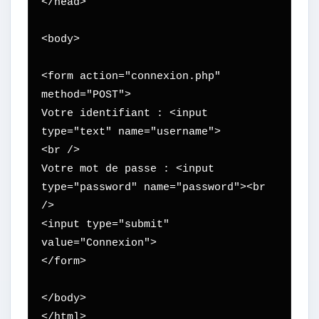
</head>

<body>

<form action="connexion.php" 
method="POST">

Votre identifiant : <input 
type="text" name="username">

<br />

Votre mot de passe : <input 
type="password" name="password"><br 
/>

<input type="submit" 
value="Connexion">

</form>

</body>

</html>